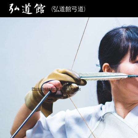
(弘道館弓道)
Sk
Photo by Je Reve Photography